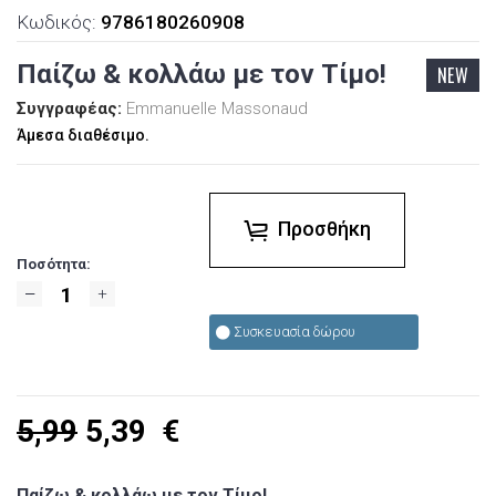
Κωδικός:
9786180260908
Παίζω & κολλάω με τον Τίμο!
NEW
Συγγραφέας:
Emmanuelle Massonaud
Άμεσα διαθέσιμο.
Προσθήκη
Ποσότητα:
Συσκευασία δώρου
5,99
5,39
€
Παίζω & κολλάω με τον Τίμο!