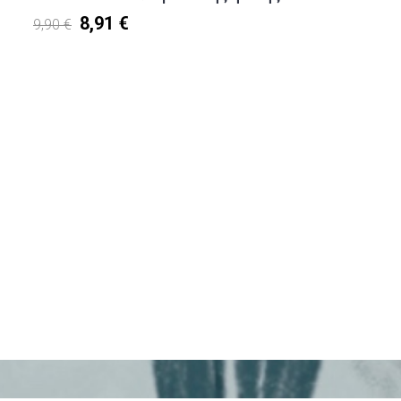
8,91 €
9,90 €