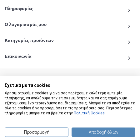
Πληροφορίες
Ο λογαριασμός μου
Κατηγορίες προϊόντων
Επικοινωνία
Σχετικά με τα cookies
© 2020 - 2026 katiginetai.gr All Rights Reserved.
Χρησιμοποιούμε cookies για να σας παρέχουμε καλύτερη εμπειρία
πλοήγησης, να αναλύουμε την επισκεψιμότητα και να σας παρέχουμε
εξατομικευμένο περιεχόμενο και διαφημίσεις. Μπορείτε να αποδεχθείτε
όλα τα cookies ή να προσαρμόσετε τις προτιμήσεις σας. Περισσότερες
πληροφορίες μπορείτε να βρείτε στην
Πολιτική Cookies
.
Προσαρμογή
Αποδοχή όλων
(
0
) προϊόντα