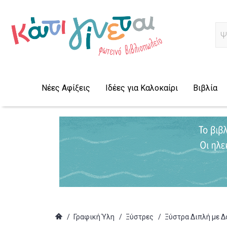
Α
Νέες Αφίξεις
Ιδέες για Καλοκαίρι
Βιβλία
/
Γραφική Ύλη
/
Ξύστρες
/
Ξύστρα Διπλή με Δο