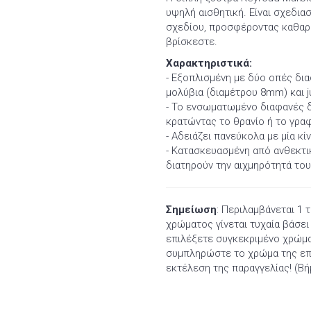
υψηλή αισθητική. Είναι σχεδια
σχεδίου, προσφέροντας καθαρό
βρίσκεστε.
Χαρακτηριστικά:
- Εξοπλισμένη με δύο οπές δια
μολύβια (διαμέτρου 8mm) και 
- Το ενσωματωμένο διαφανές δ
κρατώντας το θρανίο ή το γρα
- Αδειάζει πανεύκολα με μία κί
- Κατασκευασμένη από ανθεκτι
διατηρούν την αιχμηρότητά του
Σημείωση
: Περιλαμβάνεται 1 
χρώματος γίνεται τυχαία βάσε
επιλέξετε συγκεκριμένο χρώμα
συμπληρώστε το χρώμα της επι
εκτέλεση της παραγγελίας! (Βή