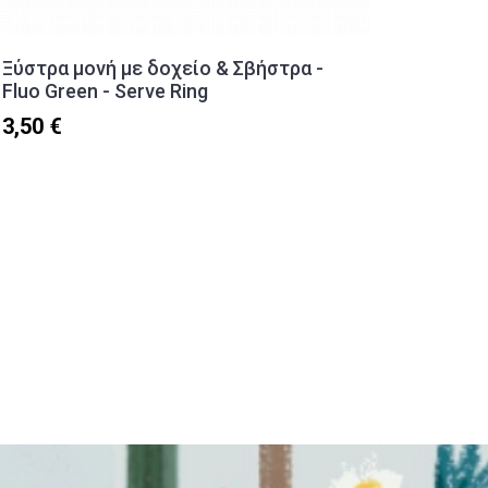
Ξύστρα μονή με δοχείο & Σβήστρα -
Σετ σβ
Fluo Green - Serve Ring
(13τμχ.
3,50 €
8,30 €