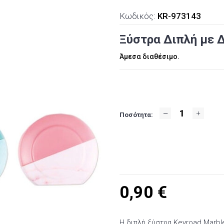
Κωδικός:
KR-973143
Ξύστρα Διπλή με Δ
Άμεσα διαθέσιμο.
Ποσότητα:
0,90
€
Η διπλή ξύστρα Keyroad Marble