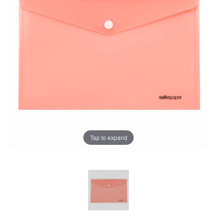
Tap to expand