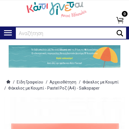
0
Αναζήτηση...
/
Είδη Γραφείου
/
Αρχειοθέτηση
/
Φάκελος με Κουμπί
/
Φάκελος με Κουμπί - Pastel Ροζ (Α4) - Salkopaper