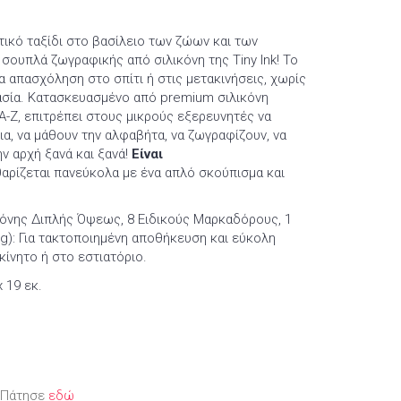
τικό ταξίδι στο βασίλειο των ζώων και των
σουπλά ζωγραφικής από σιλικόνη της Tiny Ink! Το
ια απασχόληση στο σπίτι ή στις μετακινήσεις, χωρίς
ασία. Κατασκευασμένο από premium σιλικόνη
A-Z, επιτρέπει στους μικρούς εξερευνητές να
α, να μάθουν την αλφαβήτα, να ζωγραφίζουν, να
ην αρχή ξανά και ξανά!
Είναι
θαρίζεται πανεύκολα με ένα απλό σκούπισμα και
όνης Διπλής Όψεως, 8 Ειδικούς Μαρκαδόρους, 1
g): Για τακτοποιημένη αποθήκευση και εύκολη
κίνητο ή στο εστιατόριο.
x 19 εκ.
; Πάτησε
εδώ