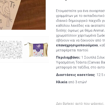
Ετοιμαστείτε για ένα συναρπασ
γραμμάτων με το εκπαιδευτικό 
ιδανικό δημιουργικό παιχνίδι γ
καθόλου λεκέδες και ακαταστ
διπλής όψεως με θέμα Animal 
χρωματίσουν χαριτωμένα ζωάκι
σβήνουν και να ξεκινούν από τ
επαναχρησιμοποιούμενο
, κα
μεταφέρεται παντού.
Περιλαμβάνει:
1 Σουπλά Σιλικ
Υφασμάτινη Τσάντα (Canvas Ba
μεταφορά σε ταξίδια, στο αυτο
Διαστάσεις κασετίνας
: 12.5 
Ηλικία
από 3 ετών!
Δεν βρήκες αυτό που ψάχνεις