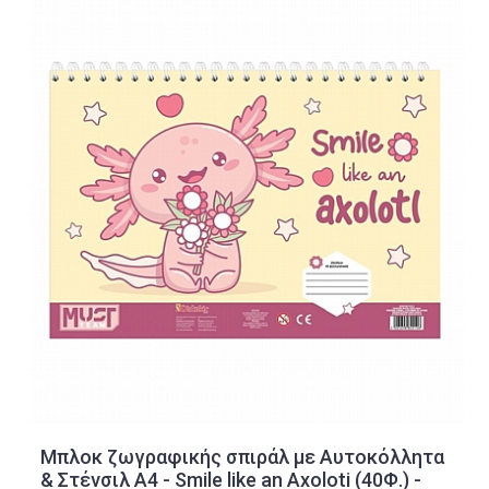
Μπλοκ ζωγραφικής σπιράλ με Αυτοκόλλητα
& Στένσιλ A4 - Smile like an Axoloti (40Φ.) -