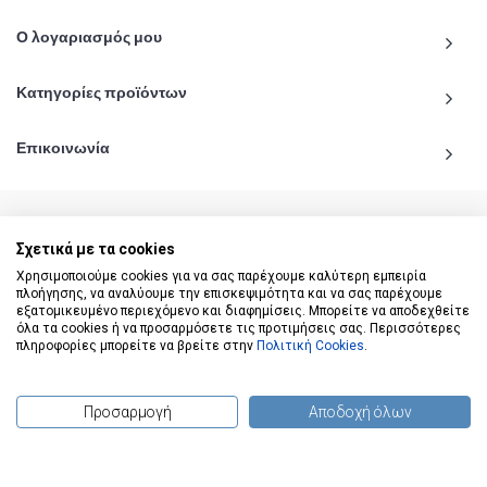
Ο λογαριασμός μου
Κατηγορίες προϊόντων
Επικοινωνία
Σχετικά με τα cookies
© 2020 - 2026 katiginetai.gr All Rights Reserved.
Χρησιμοποιούμε cookies για να σας παρέχουμε καλύτερη εμπειρία
πλοήγησης, να αναλύουμε την επισκεψιμότητα και να σας παρέχουμε
εξατομικευμένο περιεχόμενο και διαφημίσεις. Μπορείτε να αποδεχθείτε
όλα τα cookies ή να προσαρμόσετε τις προτιμήσεις σας. Περισσότερες
πληροφορίες μπορείτε να βρείτε στην
Πολιτική Cookies
.
Προσαρμογή
Αποδοχή όλων
(
0
) προϊόντα
To Top