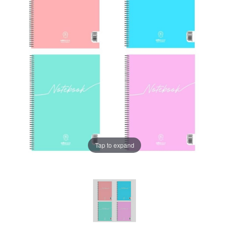
Tap to expand