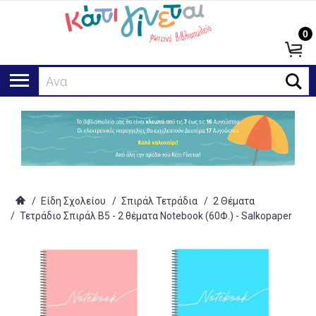
0
Αναζήτη
/
Είδη Σχολείου
/
Σπιράλ Τετράδια
/
2 Θέματα
/
Τετράδιο Σπιράλ Β5 - 2 θέματα Notebook (60Φ.) - Salkopaper