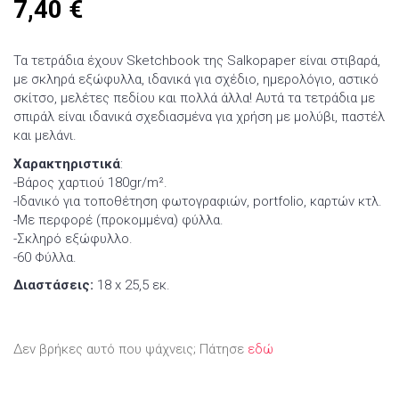
7,40
€
Τα τετράδια έχουν Sketchbook της Salkopaper είναι στιβαρά,
με σκληρά εξώφυλλα, ιδανικά για σχέδιο, ημερολόγιο, αστικό
σκίτσο, μελέτες πεδίου και πολλά άλλα! Αυτά τα τετράδια με
σπιράλ είναι ιδανικά σχεδιασμένα για χρήση με μολύβι, παστέλ
και μελάνι.
Χαρακτηριστικά
:
-Βάρος χαρτιού 180gr/m².
-Ιδανικό για τοποθέτηση φωτογραφιών, portfolio, καρτών κτλ.
-Με περφορέ (προκομμένα) φύλλα.
-Σκληρό εξώφυλλο.
-60 Φύλλα.
Διαστάσεις:
18 x 25,5 εκ.
Δεν βρήκες αυτό που ψάχνεις; Πάτησε
εδώ