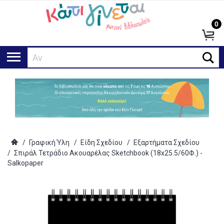
0
Αναζ
/
Γραφική Ύλη
/
Είδη Σχεδίου
/
Εξαρτήματα Σχεδίου
/
Σπιράλ Τετράδιο Ακουαρέλας Sketchbook (18x25.5/60Φ.) -
Salkopaper