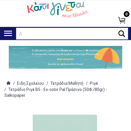
0
Αναζή
/
Είδη Σχολείου
/
Τετράδια Μαθητή
/
Ριγέ
/
Τετράδιο Ριγέ Β5 - Ex-color Pal Πράσινο (50Φ./80gr) -
Salkopaper