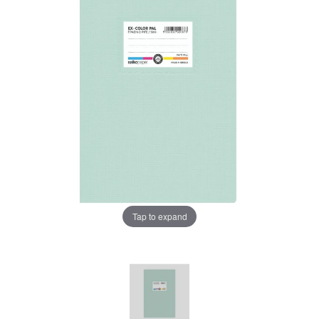
Tap to expand