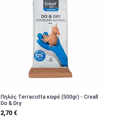
Πηλός Τerracotta καφέ (500gr) - Creall
Τετράδ
Do & Dry
Salkop
2,70 €
2,60 €