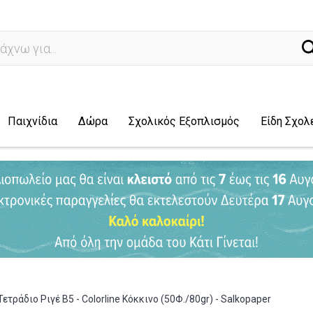
ναζήτησ
Παιχνίδια
Δώρα
Σχολικός Εξοπλισμός
Είδη Σχολ
Τετράδιο Ριγέ Β5 - Colorline Κόκκινο (50Φ./80gr) - Salkopaper