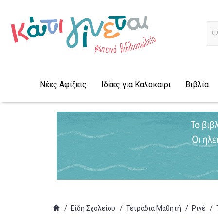
Α
Νέες Αφίξεις
Ιδέες για Καλοκαίρι
Βιβλία
/
Είδη Σχολείου
/
Τετράδια Μαθητή
/
Ριγέ
/