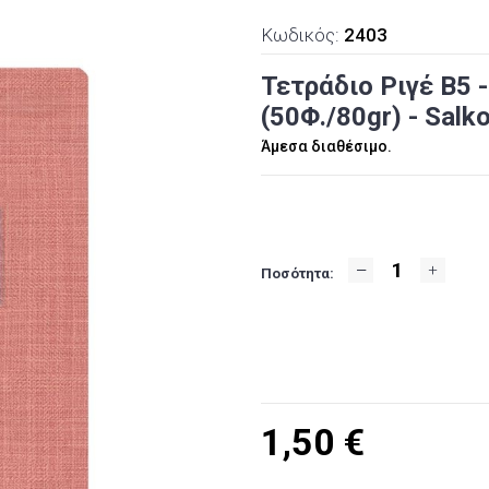
Κωδικός:
2403
Τετράδιο Ριγέ Β5 -
(50Φ./80gr) - Salk
Άμεσα διαθέσιμο.
Ποσότητα:
1,50
€