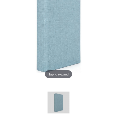
Tap to expand