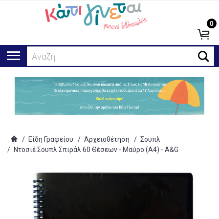
0
Αναζήτησ
/
Είδη Γραφείου
/
Αρχειοθέτηση
/
Σουπλ
/
Ντοσιέ Σουπλ Σπιράλ 60 Θέσεων - Μαύρο (Α4) - A&G