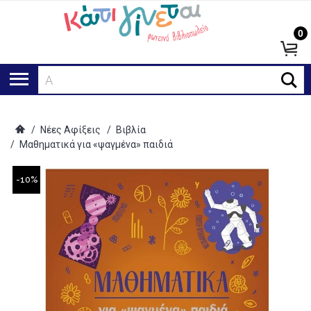
0
Αναζή
/
Νέες Αφίξεις
/
Βιβλία
/
Μαθηματικά για «ψαγμένα» παιδιά
-10%