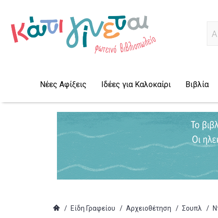
Α
Νέες Αφίξεις
Ιδέες για Καλοκαίρι
Βιβλία
/
Είδη Γραφείου
/
Αρχειοθέτηση
/
Σουπλ
/
Ν