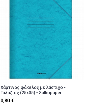
Χάρτινος φάκελος με λάστιχο -
Ανταλλ
Γαλάζιος (25x35) - Salkopaper
σφραγί
0,80 €
0,50 €