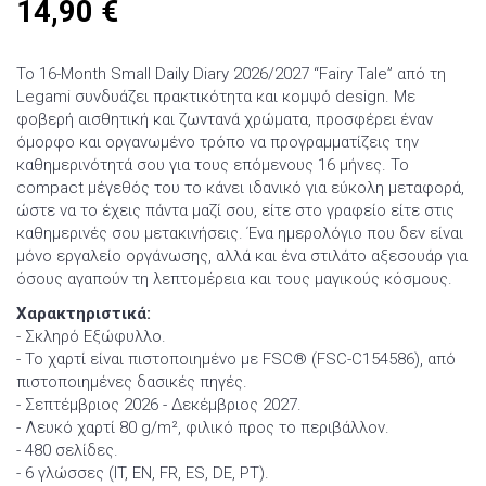
14,90
€
Το 16-Month Small Daily Diary 2026/2027 “Fairy Tale” από τη
Legami συνδυάζει πρακτικότητα και κομψό design. Με
φοβερή αισθητική και ζωντανά χρώματα, προσφέρει έναν
όμορφο και οργανωμένο τρόπο να προγραμματίζεις την
καθημερινότητά σου για τους επόμενους 16 μήνες. Το
compact μέγεθός του το κάνει ιδανικό για εύκολη μεταφορά,
ώστε να το έχεις πάντα μαζί σου, είτε στο γραφείο είτε στις
καθημερινές σου μετακινήσεις. Ένα ημερολόγιο που δεν είναι
μόνο εργαλείο οργάνωσης, αλλά και ένα στιλάτο αξεσουάρ για
όσους αγαπούν τη λεπτομέρεια και τους μαγικούς κόσμους.
Χαρακτηριστικά:
- Σκληρό Εξώφυλλο.
- Το χαρτί είναι πιστοποιημένο με FSC® (FSC-C154586), από
πιστοποιημένες δασικές πηγές.
- Σεπτέμβριος 2026 - Δεκέμβριος 2027.
- Λευκό χαρτί 80 g/m², φιλικό προς το περιβάλλον.
- 480 σελίδες.
- 6 γλώσσες (IT, EN, FR, ES, DE, PT).