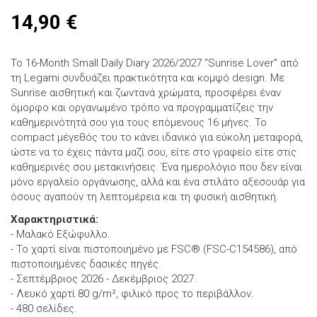
14,90
€
Το 16-Month Small Daily Diary 2026/2027 “Sunrise Lover” από
τη Legami συνδυάζει πρακτικότητα και κομψό design. Με
Sunrise αισθητική και ζωντανά χρώματα, προσφέρει έναν
όμορφο και οργανωμένο τρόπο να προγραμματίζεις την
καθημερινότητά σου για τους επόμενους 16 μήνες. Το
compact μέγεθός του το κάνει ιδανικό για εύκολη μεταφορά,
ώστε να το έχεις πάντα μαζί σου, είτε στο γραφείο είτε στις
καθημερινές σου μετακινήσεις. Ένα ημερολόγιο που δεν είναι
μόνο εργαλείο οργάνωσης, αλλά και ένα στιλάτο αξεσουάρ για
όσους αγαπούν τη λεπτομέρεια και τη φυσική αισθητική.
Χαρακτηριστικά:
- Μαλακό Εξώφυλλο.
- Το χαρτί είναι πιστοποιημένο με FSC® (FSC-C154586), από
πιστοποιημένες δασικές πηγές.
- Σεπτέμβριος 2026 - Δεκέμβριος 2027.
- Λευκό χαρτί 80 g/m², φιλικό προς το περιβάλλον.
- 480 σελίδες.