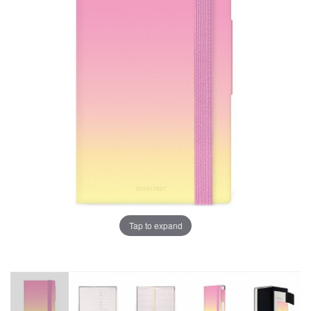
Tap to expand