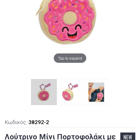
Tap to expand
Κωδικός:
38292-2
Λούτρινο Μίνι Πορτοφολάκι με
NEW