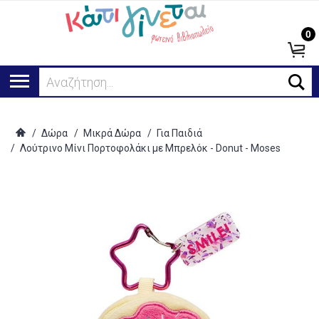
0
Αναζήτηση...
/
Δώρα
/
Μικρά Δώρα
/
Για Παιδιά
/
Λούτρινο Μίνι Πορτοφολάκι με Μπρελόκ - Donut - Moses