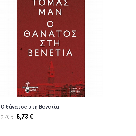
Ο θάνατος στη Βενετία
Η θάλα
8,73 €
9,70 €
16,60 €