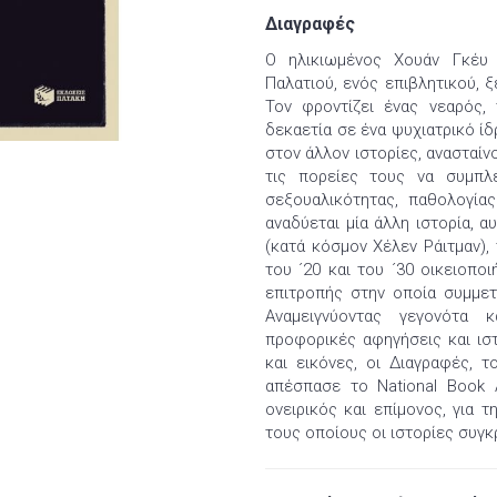
Διαγραφές
Ο ηλικιωμένος Χουάν Γκέυ 
Παλατιού, ενός επιβλητικού, 
Τον φροντίζει ένας νεαρός,
δεκαετία σε ένα ψυχιατρικό ίδ
στον άλλον ιστορίες, ανασταί
τις πορείες τους να συμπλέ
σεξουαλικότητας, παθολογίας
αναδύεται μία άλλη ιστορία, α
(κατά κόσμον Χέλεν Ράιτμαν),
του ´20 και του ´30 οικειοπο
επιτροπής στην οποία συμμετ
Αναμειγνύοντας γεγονότα 
προφορικές αφηγήσεις και ιστ
και εικόνες, οι Διαγραφές, 
απέσπασε το National Book 
ονειρικός και επίμονος, για 
τους οποίους οι ιστορίες συγκ