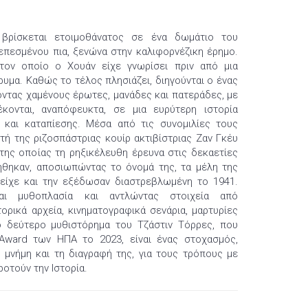
βρίσκεται ετοιμοθάνατος σε ένα δωμάτιο του
ξεπεσμένου πια, ξενώνα στην καλιφορνέζικη έρημο.
 τον οποίο ο Χουάν είχε γνωρίσει πριν από μια
ρυμα. Καθώς το τέλος πλησιάζει, διηγούνται ο ένας
νοντας χαμένους έρωτες, μανάδες και πατεράδες, με
κονται, αναπόφευκτα, σε μια ευρύτερη ιστορία
 και καταπίεσης. Μέσα από τις συνομιλίες τους
υτή της ριζοσπάστριας κουίρ ακτιβίστριας Ζαν Γκέυ
 της οποίας τη ρηξικέλευθη έρευνα στις δεκαετίες
ιήθηκαν, αποσιωπώντας το όνομά της, τα μέλη της
είχε και την εξέδωσαν διαστρεβλωμένη το 1941.
και μυθοπλασία και αντλώντας στοιχεία από
ορικά αρχεία, κινηματογραφικά σενάρια, μαρτυρίες
το δεύτερο μυθιστόρημα του Τζάστιν Τόρρες, που
Award των ΗΠΑ το 2023, είναι ένας στοχασμός,
τη μνήμη και τη διαγραφή της, για τους τρόπους με
ροτούν την Ιστορία.