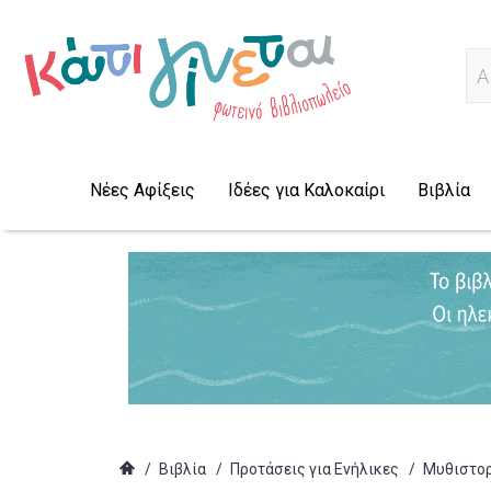
Α
Νέες Αφίξεις
Ιδέες για Καλοκαίρι
Βιβλία
/
Βιβλία
/
Προτάσεις για Ενήλικες
/
Μυθιστο