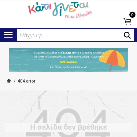
0
Ψάχνω για
/
404 error
Η σελίδα δεν βρέθηκε