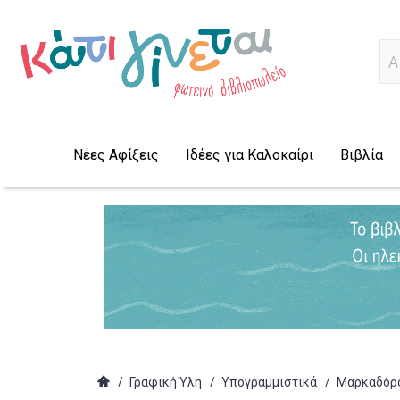
Α
Νέες Αφίξεις
Ιδέες για Καλοκαίρι
Βιβλία
/
Γραφική Ύλη
/
Υπογραμμιστικά
/
Μαρκαδόρος