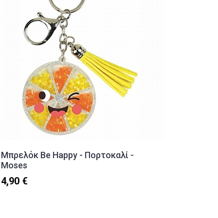
Μπρελόκ Be Happy - Πορτοκαλί -
Παιδικ
Moses
κυκλάκ
4,90 €
10,80 