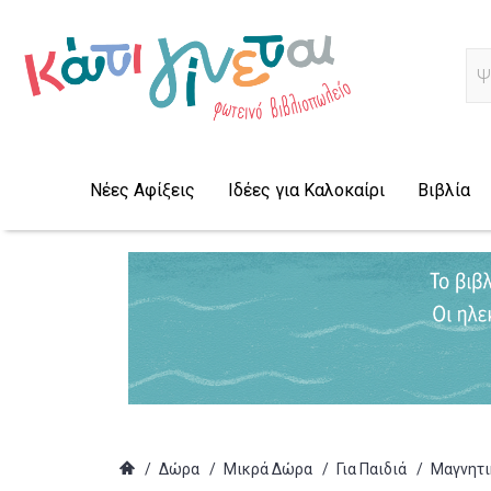
Α
Νέες Αφίξεις
Ιδέες για Καλοκαίρι
Βιβλία
/
Δώρα
/
Μικρά Δώρα
/
Για Παιδιά
/
Μαγνητικ