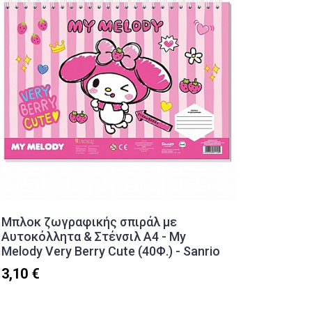
Μπλοκ ζωγραφικής σπιράλ με
Χαρτί 
Αυτοκόλλητα & Στένσιλ A4 - My
(250Φ.)
Melody Very Berry Cute (40Φ.) - Sanrio
8,40 €
3,10 €