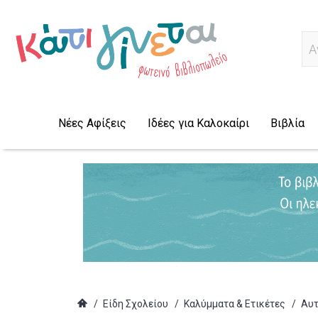
Α
Νέες Αφίξεις
Ιδέες για Καλοκαίρι
Βιβλία
/
Είδη Σχολείου
/
Καλύμματα & Ετικέτες
/
Αυτ