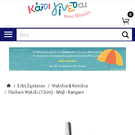
0
Αναζήτη
/
Είδη Σχολείου
/
Ψαλίδια & Κοπίδια
/
Παιδικό Ψαλίδι (12cm) - Μοβ - Kangaro