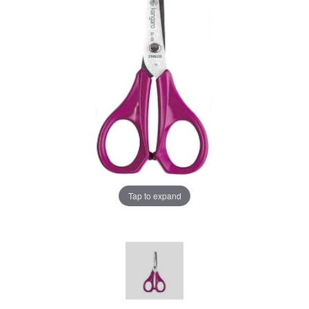
Tap to expand