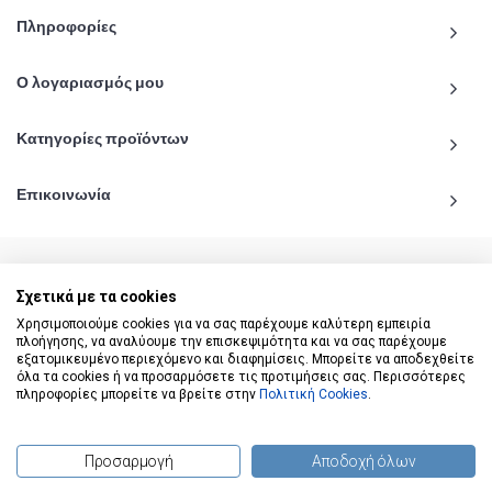
Πληροφορίες
Ο λογαριασμός μου
Κατηγορίες προϊόντων
Επικοινωνία
Σχετικά με τα cookies
© 2020 - 2026 katiginetai.gr All Rights Reserved.
Χρησιμοποιούμε cookies για να σας παρέχουμε καλύτερη εμπειρία
πλοήγησης, να αναλύουμε την επισκεψιμότητα και να σας παρέχουμε
εξατομικευμένο περιεχόμενο και διαφημίσεις. Μπορείτε να αποδεχθείτε
όλα τα cookies ή να προσαρμόσετε τις προτιμήσεις σας. Περισσότερες
πληροφορίες μπορείτε να βρείτε στην
Πολιτική Cookies
.
Προσαρμογή
Αποδοχή όλων
(
0
) προϊόντα