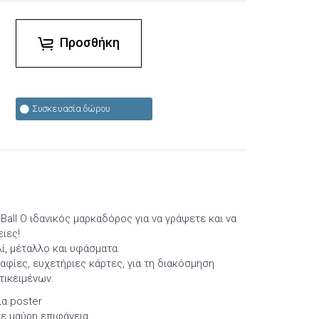
Προσθήκη
Συσκευασία δώρου
all Ο ιδανικός μαρκαδόρος για να γράψετε και να
ιες!
λί, μέταλλο και υφάσματα.
αφίες, ευχετήριες κάρτες, για τη διακόσμηση
τικειμένων.
ια poster
ε μαύρη επιφάνεια.