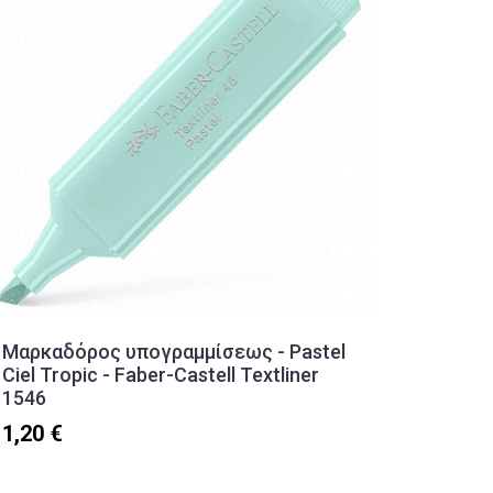
Μαρκαδόρος υπογραμμίσεως - Pastel
Στυλό 
Ciel Tropic - Faber-Castell Textliner
(0.7mm)
1546
2,30 €
1,20 €