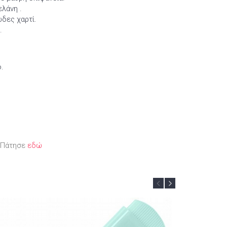
ελάνη .
δες χαρτί.
.
ο.
; Πάτησε
εδώ