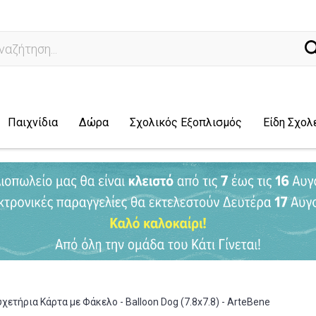
ά
Παιχνίδια
Δώρα
Σχολικός Εξοπλισμός
Είδη Σχολ
υχετήρια Κάρτα με Φάκελο - Balloon Dog (7.8x7.8) - ArteBene