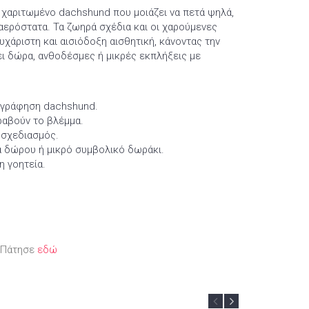
να χαριτωμένο dachshund που μοιάζει να πετά ψηλά,
ερόστατα. Τα ζωηρά σχέδια και οι χαρούμενες
χάριστη και αισιόδοξη αισθητική, κάνοντας την
ει δώρα, ανθοδέσμες ή μικρές εκπλήξεις με
νογράφηση dachshund.
ραβούν το βλέμμα.
ς σχεδιασμός.
τα δώρου ή μικρό συμβολικό δωράκι.
η γοητεία.
; Πάτησε
εδώ