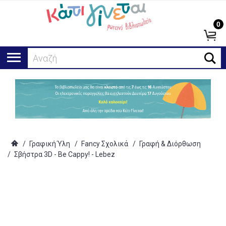
0
Αναζήτηση
/
Γραφική Ύλη
/
Fancy Σχολικά
/
Γραφή & Διόρθωση
/
Σβήστρα 3D - Be Cappy! - Lebez