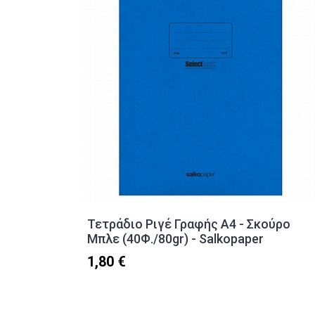
Τετράδιο Ριγέ Γραφής Α4 - Σκούρο
Μπλε (40Φ./80gr) - Salkopaper
1,80 €