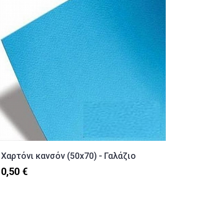
Χαρτόνι κανσόν (50x70) - Γαλάζιο
Ραφτό 
μαλακό
0,50 €
Θέματα 
4,60 €