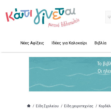
Ψ
Νέες Αφίξεις
Ιδέες για Καλοκαίρι
Βιβλία
/
Είδη Σχολείου
/
Είδη χειροτεχνίας
/
Κορδέλα