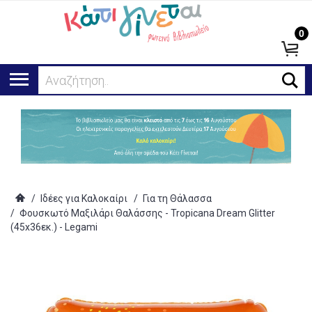
0
Αναζήτηση...
/
Ιδέες για Καλοκαίρι
/
Για τη Θάλασσα
/
Φουσκωτό Μαξιλάρι Θαλάσσης - Tropicana Dream Glitter
(45x36εκ.) - Legami