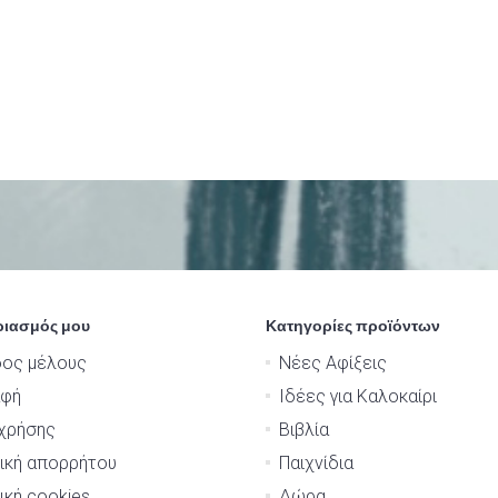
ριασμός μου
Κατηγορίες προϊόντων
δος μέλους
Νέες Αφίξεις
αφή
Ιδέες για Καλοκαίρι
χρήσης
Βιβλία
ική απορρήτου
Παιχνίδια
ική cookies
Δώρα