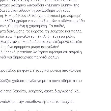
 φροντίδας και μαγικών αποκαλύψεων για τους
ραστικό λούτρινο λαγουδάκι «Mummy Bunny» της
διά να αναπτύξουν τη συναισθηματική τους
ση. Η Μαμά Κουνελίτσα χρησιμοποιεί μια λαμπερή
 αλλάζει χρώμα για να δείξει πώς αισθάνεται κάθε
ημένη, θυμωμένη ή χαρούμενη. Τα παιδιά,
ρτα διάγνωσης, το καρότο, τη βούρτσα και πολλά
αλύτερα. Η μεγαλύτερη έκπληξη έρχεται μόλις
οθετώντας τη Μαμά μέσα στο φωτιζόμενο σπιτάκι
είας ένα κρυμμένο μωρό-κουνελάκι!
κά μαλακό, premium λούτρινο ύφασμα και ασφαλή
χνίδι για δημιουργικό παιχνίδι ρόλων
 φροντίδας με φώτα, ήχους και μαγική αποκάλυψη
αλλάζει χρώματα ανάλογα με τα συναισθήματα του
οίησης (καρότο, βούρτσα, κάρτα διάγνωσης) και
συναίσθηση, την υπευθυνότητα και το παιχνίδι