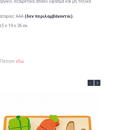
ργικό, εξαιρετικά απαλό ύφασμα και μη τοξικά
παταρίες ΑΑΑ
(δεν περιλαμβάνονται).
,5 x 19 x 26 εκ.
; Πάτησε
εδώ