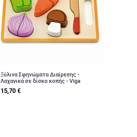
Ξύλινα Σφηνώματα Διαίρεσης -
Σετ Κο
Λαχανικά σε δίσκο κοπής - Viga
Rock
15,70 €
19,90 