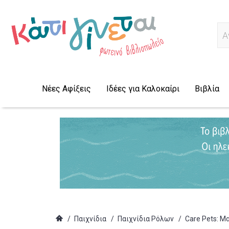
Α
Νέες Αφίξεις
Ιδέες για Καλοκαίρι
Βιβλία
/
Παιχνίδια
/
Παιχνίδια Ρόλων
/
Care Pets: Μα