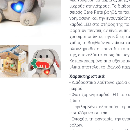
Μια τρυφερή εμπειρία αγάπης,
μικρούς κτηνιάτρους! Το διαδ
σειράς Care Pets βοηθά τα παι
νοημοσύνη και την ενσυναίσθη
καρδιά LED στο στήθος της που
φορά: αν πεινάει, αν είναι λυπ
χρησιμοποιώντας την ειδική κά
χάδια, τη βοηθούν να νιώσει κ
ολοκληρωθεί η φροντίδα: τοπ
της, αποκαλύπτεται ως δια μαγ
Κατασκευασμένο από εξαιρετι
υλικά, αποτελεί το ιδανικό παι
Χαρακτηριστικά:
- Διαδραστικό λούτρινο ζωάκι
μωρού.
- Φωτιζόμενη καρδιά LED που 
ζώου.
- Περιλαμβάνει αξεσουάρ περιπ
φωτιζόμενο σπιτάκι.
- Ενισχύει τη φαντασία, την εν
ρόλων.