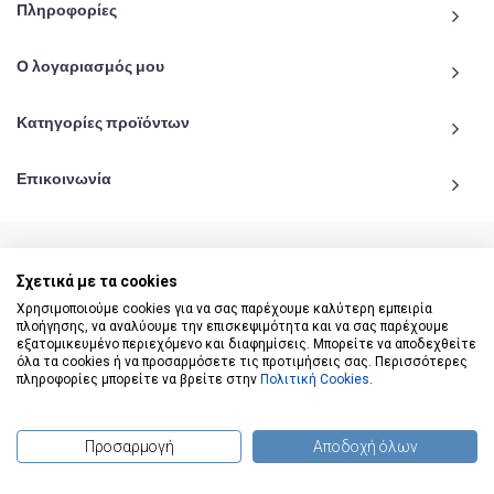
Πληροφορίες
Ο λογαριασμός μου
Κατηγορίες προϊόντων
Επικοινωνία
Σχετικά με τα cookies
© 2020 - 2026 katiginetai.gr All Rights Reserved.
Χρησιμοποιούμε cookies για να σας παρέχουμε καλύτερη εμπειρία
πλοήγησης, να αναλύουμε την επισκεψιμότητα και να σας παρέχουμε
εξατομικευμένο περιεχόμενο και διαφημίσεις. Μπορείτε να αποδεχθείτε
όλα τα cookies ή να προσαρμόσετε τις προτιμήσεις σας. Περισσότερες
πληροφορίες μπορείτε να βρείτε στην
Πολιτική Cookies
.
Προσαρμογή
Αποδοχή όλων
(
0
) προϊόντα