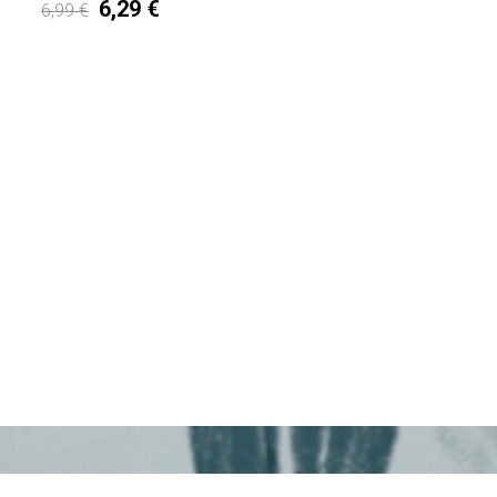
6,29 €
6,99 €