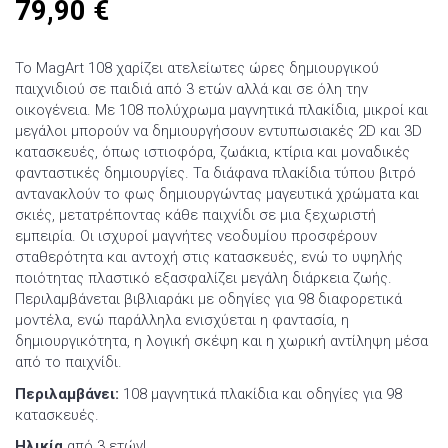
79,90
€
Το MagArt 108 χαρίζει ατελείωτες ώρες δημιουργικού
παιχνιδιού σε παιδιά από 3 ετών αλλά και σε όλη την
οικογένεια. Με 108 πολύχρωμα μαγνητικά πλακίδια, μικροί και
μεγάλοι μπορούν να δημιουργήσουν εντυπωσιακές 2D και 3D
κατασκευές, όπως ιστιοφόρα, ζωάκια, κτίρια και μοναδικές
φανταστικές δημιουργίες. Τα διάφανα πλακίδια τύπου βιτρό
αντανακλούν το φως δημιουργώντας μαγευτικά χρώματα και
σκιές, μετατρέποντας κάθε παιχνίδι σε μια ξεχωριστή
εμπειρία. Οι ισχυροί μαγνήτες νεοδυμίου προσφέρουν
σταθερότητα και αντοχή στις κατασκευές, ενώ το υψηλής
ποιότητας πλαστικό εξασφαλίζει μεγάλη διάρκεια ζωής.
Περιλαμβάνεται βιβλιαράκι με οδηγίες για 98 διαφορετικά
μοντέλα, ενώ παράλληλα ενισχύεται η φαντασία, η
δημιουργικότητα, η λογική σκέψη και η χωρική αντίληψη μέσα
από το παιχνίδι.
Περιλαμβάνει:
108 μαγνητικά πλακίδια και οδηγίες για 98
κατασκευές.
Ηλικία
από 3 ετών!