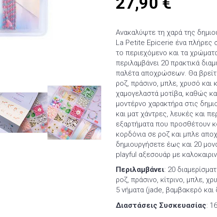
27,90
€
Ανακαλύψτε τη χαρά της δημιο
La Petite Epicerie ένα πλήρες
το περιεχόμενο και τα χρώματα
περιλαμβάνει 20 πρακτικά διαμ
παλέτα αποχρώσεων. Θα βρείτ
ροζ, πράσινο, μπλε, χρυσό και
χαμογελαστά μοτίβα, καθώς και
μοντέρνο χαρακτήρα στις δημι
και ματ χάντρες, λευκές και π
εξαρτήματα που προσθέτουν κ
κορδόνια σε ροζ και μπλε αποχ
δημιουργήσετε έως και 20 μον
playful αξεσουάρ με καλοκαιρι
Περιλαμβάνει
: 20 διαμερίσμα
ροζ, πράσινο, κίτρινο, μπλε, χ
5 νήματα (jade, βαμβακερό και 
Διαστάσεις Συσκευασίας
: 1