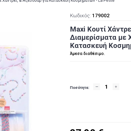
με Χάντρες & Αξεσουάρ για Κατασκευή Κοσμημάτων - La Petite
Κωδικός:
179002
Maxi Κουτί Χάντρε
Διαμερίσματα με 
Κατασκευή Κοσμημ
Άμεσα διαθέσιμο.
Ποσότητα: