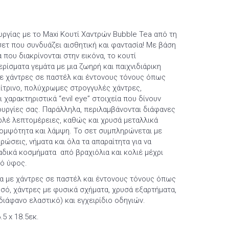
υργίας με το Maxi Κουτί Χαντρών Bubble Tea από τη
 σετ που συνδυάζει αισθητική και φαντασία! Με βάση
 που διακρίνονται στην εικόνα, το κουτί
ερίσματα γεμάτα με μια ζωηρή και παιχνιδιάρικη
ε χάντρες σε παστέλ και έντονους τόνους όπως
 κίτρινο, πολύχρωμες στρογγυλές χάντρες,
 χαρακτηριστικά “evil eye” στοιχεία που δίνουν
ουργίες σας. Παράλληλα, περιλαμβάνονται διάφανες
ερλέ λεπτομέρειες, καθώς και χρυσά μεταλλικά
ομψότητα και λάμψη. Το σετ συμπληρώνεται με
ρώσεις, νήματα και όλα τα απαραίτητα για να
αδικά κοσμήματα από βραχιόλια και κολιέ μέχρι
νό ύφος.
τα με χάντρες σε παστέλ και έντονους τόνους όπως
ρυσό, χάντρες με φυσικά σχήματα, χρυσά εξαρτήματα,
διάφανο ελαστικό) και εγχειρίδιο οδηγιών.
6.5 x 18.5εκ.