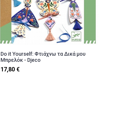
Do it Yourself: Φτιάχνω τα Δικά μου
Φτιάχν
Μπρελόκ - Djeco
11,90 
17,80 €