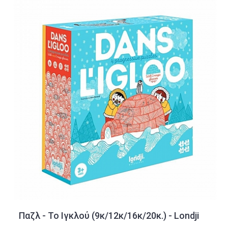
Παζλ - Το Ιγκλού (9κ/12κ/16κ/20κ.) - Londji