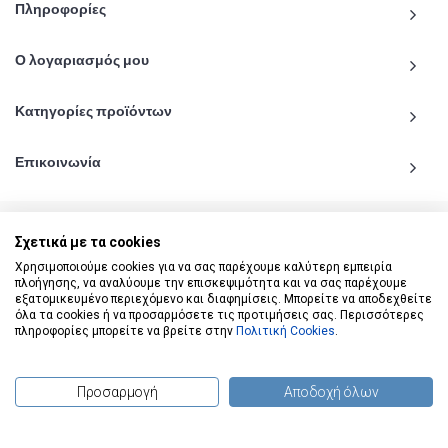
Πληροφορίες
Ο λογαριασμός μου
Κατηγορίες προϊόντων
Επικοινωνία
Σχετικά με τα cookies
Χρησιμοποιούμε cookies για να σας παρέχουμε καλύτερη εμπειρία
© 2020 - 2026 katiginetai.gr All Rights Reserved.
πλοήγησης, να αναλύουμε την επισκεψιμότητα και να σας παρέχουμε
εξατομικευμένο περιεχόμενο και διαφημίσεις. Μπορείτε να αποδεχθείτε
όλα τα cookies ή να προσαρμόσετε τις προτιμήσεις σας. Περισσότερες
πληροφορίες μπορείτε να βρείτε στην
Πολιτική Cookies
.
Προσαρμογή
Αποδοχή όλων
(
0
) προϊόντα