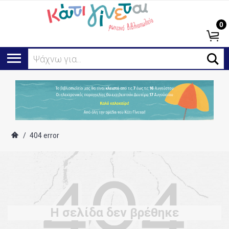
0
Α
/
404 error
Η σελίδα δεν βρέθηκε