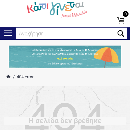
0
Αναζήτηση...
/
404 error
Η σελίδα δεν βρέθηκε