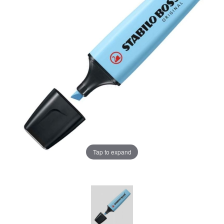
Tap to expand