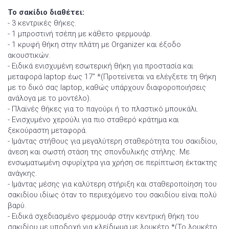
Το σακίδιο διαθέτει:
- 3 κεντρικές θήκες.
- 1 μπροστινή τσέπη με κάθετο φερμουάρ.
- 1 κρυφή θήκη στην πλάτη με Organizer και έξοδο
ακουστικών.
- Ειδικά ενισχυμένη εσωτερική θήκη για προστασία και
μεταφορά laptop έως 17″ *(Προτείνεται να ελέγξετε τη θήκη
με το δικό σας laptop, καθώς υπάρχουν διαφοροποιήσεις
ανάλογα με το μοντέλο).
- Πλαϊνές θήκες για το παγούρι ή το πλαστικό μπουκάλι.
- Ενισχυμένο χερούλι για πιο σταθερό κράτηµα και
ξεκούραστη μεταφορά.
- Ιμάντας στήθους για μεγαλύτερη σταθερότητα του σακιδίου,
άνεση και σωστή στάση της σπονδυλικής στήλης. Mε
ενσωματωμένη σφυρίχτρα για χρήση σε περίπτωση έκτακτης
ανάγκης.
- Ιμάντας μέσης για καλύτερη στήριξη και σταθεροποίηση του
σακιδίου ιδίως όταν το περιεχόμενο του σακιδίου είναι πολύ
βαρύ.
- Ειδικά σχεδιασμένο φερμουάρ στην κεντρική θήκη του
σακιδίου με υποδοχή για κλείδωμα με λουκέτο *(Το λουκέτο