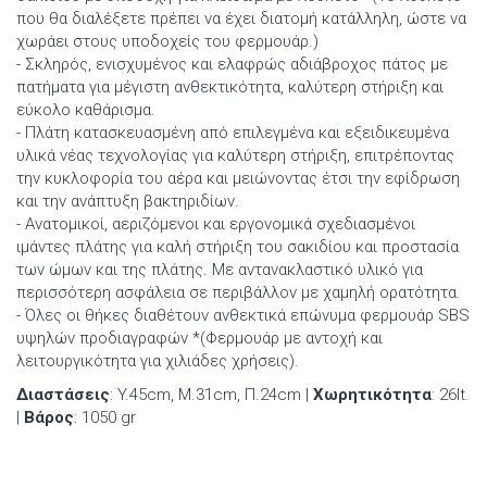
που θα διαλέξετε πρέπει να έχει διατομή κατάλληλη, ώστε να
χωράει στους υποδοχείς του φερμουάρ.)
- Σκληρός, ενισχυμένος και ελαφρώς αδιάβροχος πάτος με
πατήματα για μέγιστη ανθεκτικότητα, καλύτερη στήριξη και
εύκολο καθάρισμα.
- Πλάτη κατασκευασμένη από επιλεγμένα και εξειδικευμένα
υλικά νέας τεχνολογίας για καλύτερη στήριξη, επιτρέποντας
την κυκλοφορία του αέρα και μειώνοντας έτσι την εφίδρωση
και την ανάπτυξη βακτηριδίων.
- Ανατομικοί, αεριζόμενοι και εργονομικά σχεδιασμένοι
ιμάντες πλάτης για καλή στήριξη του σακιδίου και προστασία
των ώμων και της πλάτης. Με αντανακλαστικό υλικό για
περισσότερη ασφάλεια σε περιβάλλον με χαμηλή ορατότητα.
- Όλες οι θήκες διαθέτουν ανθεκτικά επώνυμα φερμουάρ SBS
υψηλών προδιαγραφών *(Φερμουάρ με αντοχή και
λειτουργικότητα για χιλιάδες χρήσεις).
Διαστάσεις
: Y.45cm, Μ.31cm, Π.24cm |
Χωρητικότητα
: 26lt.
|
Βάρος
: 1050 gr