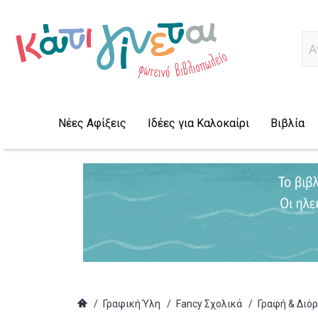
Α
Νέες Αφίξεις
Ιδέες για Καλοκαίρι
Βιβλία
/
Γραφική Ύλη
/
Fancy Σχολικά
/
Γραφή & Διό