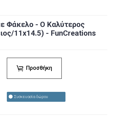
με Φάκελο - Ο Καλύτερος
ος/11x14.5) - FunCreations
Προσθήκη
Συσκευασία δώρου