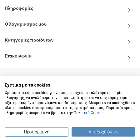
Πληροφορίες
Ο λογαριασμός μου
Κατηγορίες προϊόντων
Επικοινωνία
Σχετικά με τα cookies
© 2020 - 2026 katiginetai.gr All Rights Reserved.
Χρησιμοποιούμε cookies για να σας παρέχουμε καλύτερη εμπειρία
πλοήγησης, να αναλύουμε την επισκεψιμότητα και να σας παρέχουμε
εξατομικευμένο περιεχόμενο και διαφημίσεις. Μπορείτε να αποδεχθείτε
όλα τα cookies ή να προσαρμόσετε τις προτιμήσεις σας. Περισσότερες
πληροφορίες μπορείτε να βρείτε στην
Πολιτική Cookies
.
Προσαρμογή
Αποδοχή όλων
(
0
) προϊόντα