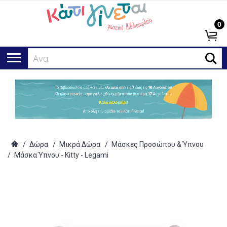
0
Αναζήτη
/
Δώρα
/
Μικρά Δώρα
/
Μάσκες Προσώπου & Ύπνου
/
Μάσκα Ύπνου - Kitty - Legami