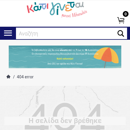
0
Αναζήτησ
/
404 error
Η σελίδα δεν βρέθηκε