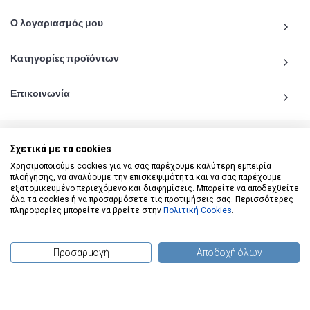
Ο λογαριασμός μου
Κατηγορίες προϊόντων
Επικοινωνία
Σχετικά με τα cookies
Χρησιμοποιούμε cookies για να σας παρέχουμε καλύτερη εμπειρία
© 2020 - 2026 katiginetai.gr All Rights Reserved.
πλοήγησης, να αναλύουμε την επισκεψιμότητα και να σας παρέχουμε
εξατομικευμένο περιεχόμενο και διαφημίσεις. Μπορείτε να αποδεχθείτε
όλα τα cookies ή να προσαρμόσετε τις προτιμήσεις σας. Περισσότερες
πληροφορίες μπορείτε να βρείτε στην
Πολιτική Cookies
.
Προσαρμογή
Αποδοχή όλων
(
0
) προϊόντα
To Top