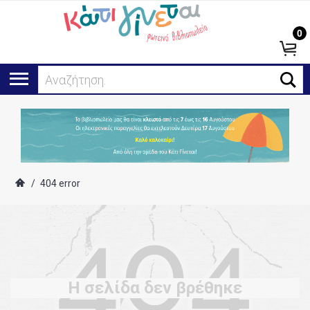
0
Αναζήτηση..
/
404 error
Η σελίδα δεν βρέθηκε