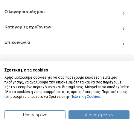
Ο λογαριασμός μου
Κατηγορίες προϊόντων
Επικοινωνία
Σχετικά με τα cookies
© 2020 - 2026 katiginetai.gr All Rights Reserved.
Χρησιμοποιούμε cookies για να σας παρέχουμε καλύτερη εμπειρία
πλοήγησης, να αναλύουμε την επισκεψιμότητα και να σας παρέχουμε
εξατομικευμένο περιεχόμενο και διαφημίσεις. Μπορείτε να αποδεχθείτε
όλα τα cookies ή να προσαρμόσετε τις προτιμήσεις σας. Περισσότερες
πληροφορίες μπορείτε να βρείτε στην
Πολιτική Cookies
.
Προσαρμογή
Αποδοχή όλων
(
0
) προϊόντα