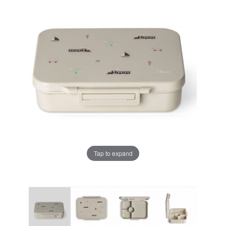
Tap to expand