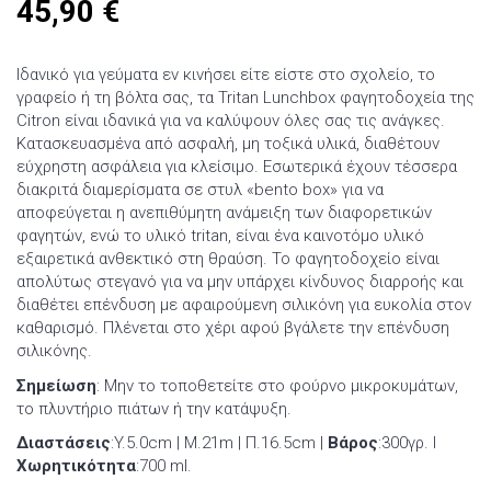
45,90
€
Ιδανικό για γεύματα εν κινήσει είτε είστε στο σχολείο, το
γραφείο ή τη βόλτα σας, τα Tritan Lunchbox φαγητοδοχεία της
Citron είναι ιδανικά για να καλύψουν όλες σας τις ανάγκες.
Κατασκευασμένα από ασφαλή, μη τοξικά υλικά, διαθέτουν
εύχρηστη ασφάλεια για κλείσιμο. Εσωτερικά έχουν τέσσερα
διακριτά διαμερίσματα σε στυλ «bento box» για να
αποφεύγεται η ανεπιθύμητη ανάμειξη των διαφορετικών
φαγητών, ενώ το υλικό tritan, είναι ένα καινοτόμο υλικό
εξαιρετικά ανθεκτικό στη θραύση. Το φαγητοδοχείο είναι
απολύτως στεγανό για να μην υπάρχει κίνδυνος διαρροής και
διαθέτει επένδυση με αφαιρούμενη σιλικόνη για ευκολία στον
καθαρισμό. Πλένεται στο χέρι αφού βγάλετε την επένδυση
σιλικόνης.
Σημείωση
: Μην το τοποθετείτε στο φούρνο μικροκυμάτων,
το πλυντήριο πιάτων ή την κατάψυξη.
Διαστάσεις
:Y.5.0cm | Μ.21m | Π.16.5cm |
Βάρος
:300γρ. Ι
Χωρητικότητα
:700 ml.