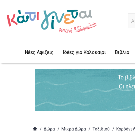
Α
Νέες Αφίξεις
Ιδέες για Καλοκαίρι
Βιβλία
/
Δώρα
/
Μικρά Δώρα
/
Ταξιδιού
/
Κορδόνι Λ