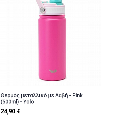
Θερμός μεταλλικό με Λαβή - Pink
Ανταλλ
(500ml) - Yolo
Αξεσου
Colop A
24,90 €
9,90 €