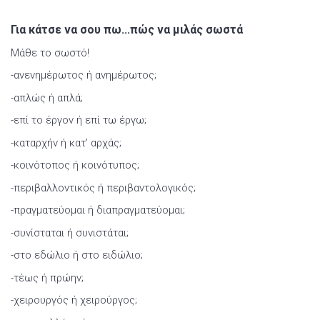
Για κάτσε να σου πω...πώς να μιλάς σωστά
Μάθε το σωστό!
-ανενημέρωτος ή ανημέρωτος;
-απλώς ή απλά;
-επί το έργον ή επί τω έργω;
-καταρχήν ή κατ’ αρχάς;
-κοινότοπος ή κοινότυπος;
-περιβαλλοντικός ή περιβαντολογικός;
-πραγματεύομαι ή διαπραγματεύομαι;
-συνίσταται ή συνιστάται;
-στο εδώλιο ή στο ειδώλιο;
-τέως ή πρώην;
-χειρουργός ή χειρούργος;