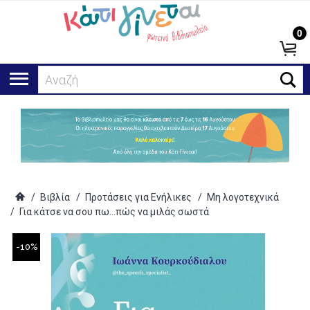
0
Αναζήτηση
/
Βιβλία
/
Προτάσεις για Ενήλικες
/
Μη λογοτεχνικά
/
Για κάτσε να σου πω...πώς να μιλάς σωστά
-10%