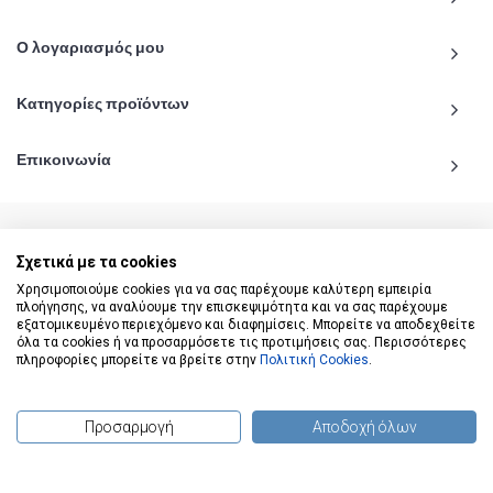
Ο λογαριασμός μου
Κατηγορίες προϊόντων
Επικοινωνία
Σχετικά με τα cookies
© 2020 - 2026 katiginetai.gr All Rights Reserved.
Χρησιμοποιούμε cookies για να σας παρέχουμε καλύτερη εμπειρία
πλοήγησης, να αναλύουμε την επισκεψιμότητα και να σας παρέχουμε
εξατομικευμένο περιεχόμενο και διαφημίσεις. Μπορείτε να αποδεχθείτε
όλα τα cookies ή να προσαρμόσετε τις προτιμήσεις σας. Περισσότερες
πληροφορίες μπορείτε να βρείτε στην
Πολιτική Cookies
.
Προσαρμογή
Αποδοχή όλων
(
0
) προϊόντα