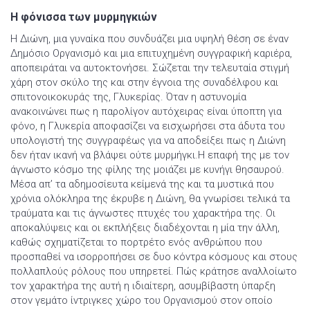
Η φόνισσα των μυρμηγκιών
Η Διώνη, μια γυναίκα που συνδυάζει μια υψηλή θέση σε έναν
Δημόσιο Οργανισμό και μια επιτυχημένη συγγραφική καριέρα,
αποπειράται να αυτοκτονήσει. Σώζεται την τελευταία στιγμή
χάρη στον σκύλο της και στην έγνοια της συναδέλφου και
σπιτονοικοκυράς της, Γλυκερίας. Όταν η αστυνομία
ανακοινώνει πως η παρολίγον αυτόχειρας είναι ύποπτη για
φόνο, η Γλυκερία αποφασίζει να εισχωρήσει στα άδυτα του
υπολογιστή της συγγραφέως για να αποδείξει πως η Διώνη
δεν ήταν ικανή να βλάψει ούτε μυρμήγκι.Η επαφή της με τον
άγνωστο κόσμο της φίλης της μοιάζει με κυνήγι θησαυρού.
Μέσα απ’ τα αδημοσίευτα κείμενά της και τα μυστικά που
χρόνια ολόκληρα της έκρυβε η Διώνη, θα γνωρίσει τελικά τα
τραύματα και τις άγνωστες πτυχές του χαρακτήρα της. Οι
αποκαλύψεις και οι εκπλήξεις διαδέχονται η μία την άλλη,
καθώς σχηματίζεται το πορτρέτο ενός ανθρώπου που
προσπαθεί να ισορροπήσει σε δυο κόντρα κόσμους και στους
πολλαπλούς ρόλους που υπηρετεί. Πώς κράτησε αναλλοίωτο
τον χαρακτήρα της αυτή η ιδιαίτερη, ασυμβίβαστη ύπαρξη
στον γεμάτο ίντριγκες χώρο του Οργανισμού στον οποίο