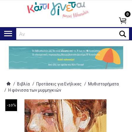
0
Αναζήτ
/
Βιβλία
/
Προτάσεις για Ενήλικες
/
Μυθιστορήματα
/
Η φόνισσα των μυρμηγκιών
-10%