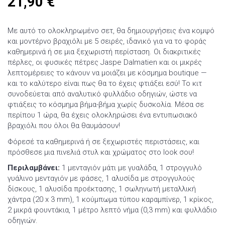
21,90
€
Με αυτό το ολοκληρωμένο σετ, θα δημιουργήσεις ένα κομψό
και μοντέρνο βραχιόλι με 5 σειρές, ιδανικό για να το φοράς
καθημερινά ή σε μια ξεχωριστή περίσταση. Οι διακριτικές
πέρλες, οι φυσικές πέτρες Jaspe Dalmatien και οι μικρές
λεπτομέρειες το κάνουν να μοιάζει με κόσμημα boutique —
και το καλύτερο είναι πως θα το έχεις φτιάξει εσύ! Το κιτ
συνοδεύεται από αναλυτικό φυλλάδιο οδηγιών, ώστε να
φτιάξεις το κόσμημα βήμα-βήμα χωρίς δυσκολία. Μέσα σε
περίπου 1 ώρα, θα έχεις ολοκληρώσει ένα εντυπωσιακό
βραχιόλι που όλοι θα θαυμάσουν!
Φόρεσέ τα καθημερινά ή σε ξεχωριστές περιστάσεις, και
πρόσθεσε μια πινελιά στυλ και χρώματος στο look σου!
Περιλαμβάνει:
1 μενταγιόν μάτι με γυαλάδα, 1 στρογγυλό
γυάλινο μενταγιόν με φάσες, 1 αλυσίδα με στρογγυλούς
δίσκους, 1 αλυσίδα προέκτασης, 1 σωληνωτή μεταλλική
χάντρα (20 x 3 mm), 1 κούμπωμα τύπου καραμπίνερ, 1 κρίκος,
2 μικρά φουντάκια, 1 μέτρο λεπτό νήμα (0,3 mm) και φυλλάδιο
οδηγιών.