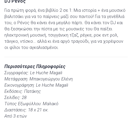
DJ Ρένος
Για πρώτη φορά, ένα βιβλίο 2 σε 1: Μια ιστορία + ένα μουσικό
βαλιτσάκι για να το παίρνεις μαζί σου παντού! Για τα γενέθλιά
του, ο Ρένος θα κάνει ένα μεγάλο πάρτι. Θα κάνει τον DJ και
θα ξεσηκώσει την πίστα με τις μουσικές του.Θα παίξει
ηλεκτρονική μουσική, τσιγγάνικη τζαζ, ρέγκε, ροκ εντ ρολ,
τάνγκο, ντίσκο… αλλά κι ένα αργό τραγούδι, για να χορέψουν
οι φίλοι του αγκαλιασμένοι.
Περισσότερες Πληροφορίες
Συγγραφέας: Le Huche Magali
Μετάφραση: Μπακογεώργου Ελένη
Εικονογράφηση: Le Huche Magali
Εκδόσεις: Πατάκης
Σελίδες: 28
Τύπος Εξωφύλλου: Μαλακό
Διαστάσεις: 18 x 21 εκ.
Από 3 ετών