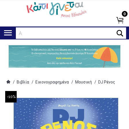
0
Αναζή
/
Βιβλία
/
Εικονογραφημένα
/
Μουσική
/
DJ Ρένος
-10%