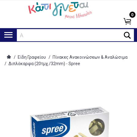
0
Αναζ
/
Είδη Γραφείου
/
Πίνακες Ανακοινώσεων & Αναλώσιμα
/
Διπλόκαρφα (20τμχ./32mm) - Spree